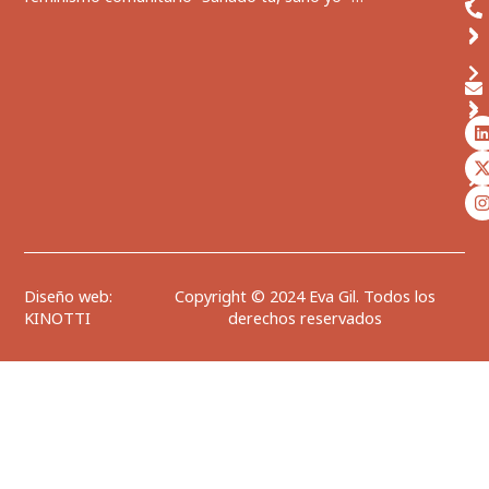
I
i
-
t
t
i
t
i
t
r
r
Diseño web:
Copyright © 2024 Eva Gil. Todos los
KINOTTI
derechos reservados