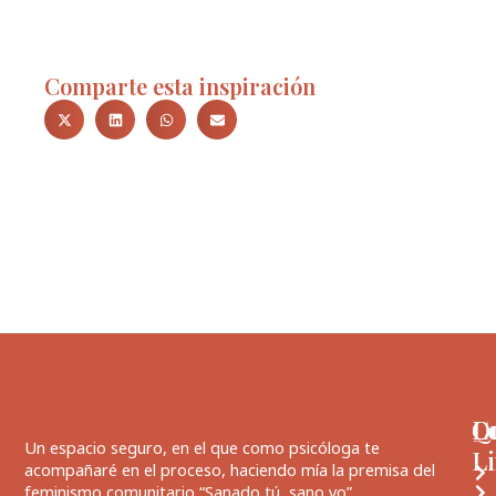
Comparte esta inspiración
Q
L
C
Un espacio seguro, en el que como psicóloga te
L
acompañaré en el proceso, haciendo mía la premisa del
feminismo comunitario “Sanado tú, sano yo” …