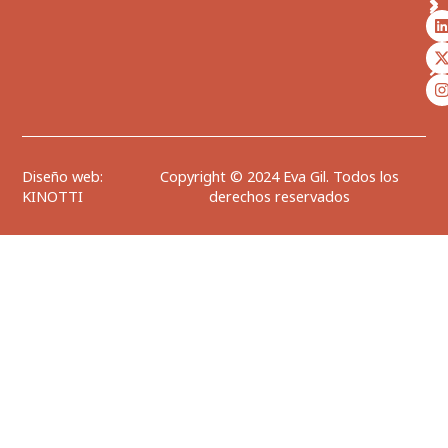
I
i
-
t
t
i
t
i
t
r
r
Diseño web:
Copyright © 2024 Eva Gil. Todos los
KINOTTI
derechos reservados