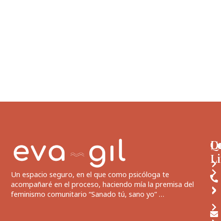
JOUMANA HADDAD
Q
L
C
L
Un espacio seguro, en el que como psicóloga te
acompañaré en el proceso, haciendo mía la premisa del
feminismo comunitario “Sanado tú, sano yo” …